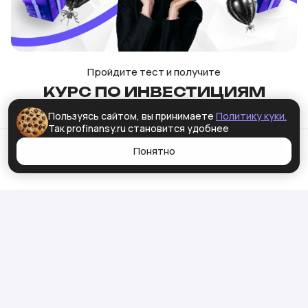
Пройдите тест и получите
КУРС ПО ИНВЕСТИЦИЯМ
В ПОДАРОК
СКАЧИВАЙТЕ
Пользуясь сайтом, вы принимаете
Политику куки.
Так profinansy.ru становится удобнее
ПРИЛОЖЕНИЯ
Понятно
PRO.FINANSY
Пройти тест
Вести бюджет, учиться или инвестировать в
сложные инструменты? Найдется приложение
на любой вкус
Скачать pro.finansy