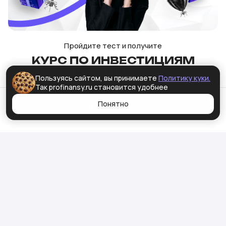
Пройдите тест и получите
КУРС ПО ИНВЕСТИЦИЯМ
В ПОДАРОК
Пользуясь сайтом, вы принимаете
Политику куки.
Так profinansy.ru становится удобнее
Понятно
СКАЧИВАЙТЕ
Пройти тест
ПРИЛОЖЕНИЯ
PRO.FINANSY
Вести бюджет, учиться или инвестировать в
сложные инструменты? Найдется приложение
на любой вкус
Скачать pro.finansy