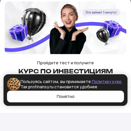
В обсуждение
Пройдите тест и получите
КУРС ПО ИНВЕСТИЦИЯМ
В ПОДАРОК
Пользуясь сайтом, вы принимаете
Политику куки.
Так profinansy.ru становится удобнее
Понятно
Пройти тест