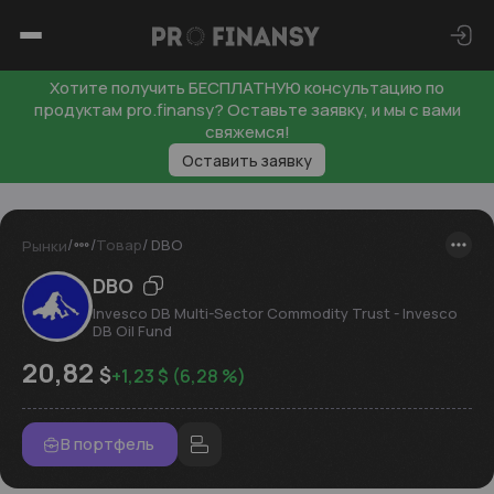
Хотите получить БЕСПЛАТНУЮ консультацию по
продуктам pro.finansy? Оставьте заявку, и мы с вами
свяжемся!
Оставить заявку
/
/
/
Товар
DBO
Рынки
DBO
Invesco DB Multi-Sector Commodity Trust - Invesco
DB Oil Fund
20,82
$
+
1,23
$
(
6,28
%)
В портфель