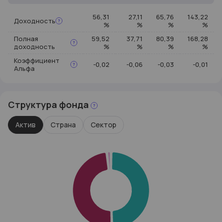
56,31
27,11
65,76
143,22
Доходность
%
%
%
%
Полная
59,52
37,71
80,39
168,28
доходность
%
%
%
%
Коэффициент
-0,02
-0,06
-0,03
-0,01
Альфа
Структура фонда
Актив
Страна
Сектор