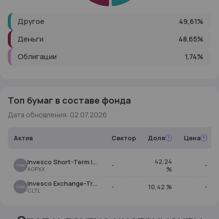
Другое
49,61
%
Деньги
48,65
%
Облигации
1,74
%
Топ бумаг в составе фонда
Дата обновления
:
02.07.2026
Актив
Сектор
Доля
Цена
42,24
Invesco Short-Term Investments Trust Government & Agency Portfolio Institutional
-
-
Inve
%
AGPXX
Invesco Exchange-Traded Fund Trust II - Invesco Treasury Collateral ETF
-
10,42
%
-
Inve
CLTL