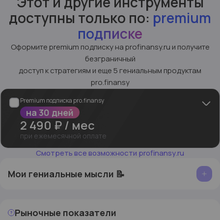
Этот и другие инструменты
доступны только по:
premium
подписке
Оформите premium подписку на profinansy.ru и получите
безграничный
доступ к стратегиям и еще 5 гениальным продуктам
pro.finansy
Premium подписка pro.finansy
на 30 дней
2 490
₽ /
мес
при ежемесячной оплате
Готовые подборки
Лучших инструментов для
Смотреть все возможности profinansy.ru
инвестиций
Интерактивная статистика и аналитика
вашим
Мои гениальные мысли 📝
брокерским счетами инвестиционным портфелям
в разделе «Портфели»
Доступ к
Готовым стратегиям по облигациям и
акциям
в разделе «Календарь инвестора»
Рыночные показатели
Полный анализ фондового рынка
в разделе