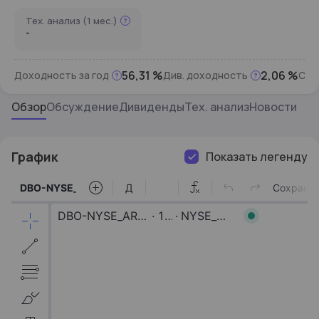
Тех. анализ (1 мес.)
-
56,31 %
2,06 %
Доходность за год
Див. доходность
СЧА
Обзор
Обсуждение
Дивиденды
Тех. анализ
Новости
График
Показать легенду