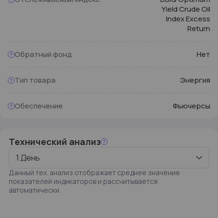
Yield Crude Oil
на 30 дней
Premium подписка
Index Excess
Return
2 490
После - оплата по специальной цене 2 490₽
Подключить на 30 дней
Обратный фонд
Нет
Тип товара
Энергия
Обеспечение
Фьючерсы
Технический анализ
1 День
Данный тех. анализ отображает среднее значение
показателей индикаторов и рассчитывается
автоматически.