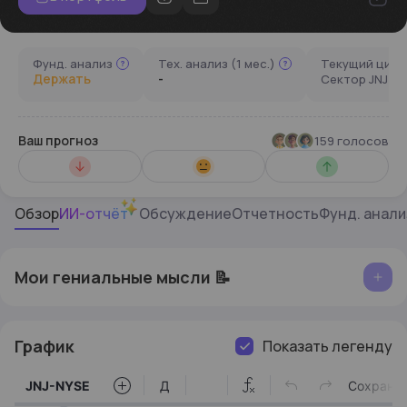
Фунд. анализ
Тех. анализ (1 мес.)
Текущий цикл
Держать
-
на
Сектор JNJ:
Ваш прогноз
159 голосов
Не знаю
Вырастет
Обзор
ИИ-отчёт
Обсуждение
Отчетность
Фунд. анали
Мои гениальные мысли 📝
График
Показать легенду