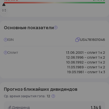
0
$
Основные
показатели
ISIN
US4781601046
Сплит
13.06.2001
-- сплит
1
к
2
12.06.1996
-- сплит
1
к
2
10.06.1992
-- сплит
1
к
2
11.05.1989
-- сплит
1
к
2
19.05.1981
-- сплит
1
к
3
Прогноз ближайших дивидендов
Ср. время закрытия гэпа
:
12
💰
Дивиденд
1,34
$