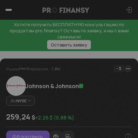
Хотите получить БЕСПЛАТНУЮ консультацию по
продуктам pro.finansy? Оставьте заявку, и мы с вами
свяжемся!
Оставить заявку
/
/
/
Фармацевтика
JNJ
-
$
Рынки
Johnson & Johnson
JNJ
NYSE
259,24
$
+
2,26
$
(
0,88
%)
В портфель