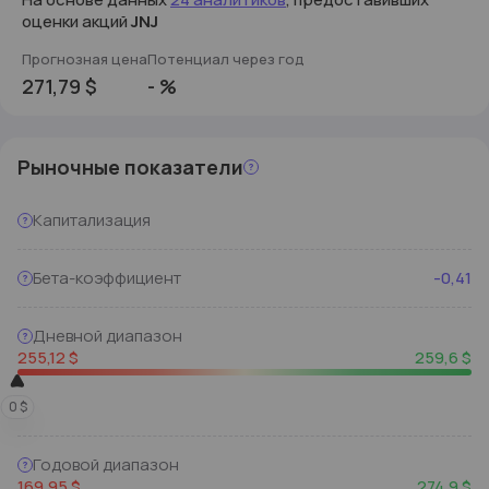
оценки акций
JNJ
Прогнозная цена
Потенциал через год
271,79
$
-
%
Рыночные показатели
Капитализация
Бета-коэффициент
-0,41
Дневной диапазон
255,12
$
259,6
$
0
$
Годовой диапазон
169,95
$
274,9
$