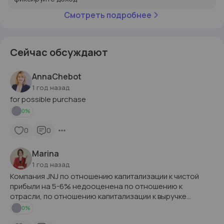
Смотреть подробнее
Сейчас обсуждают
AnnaChebot
1 год назад
for possible purchase
0
%
0
0
Marina
1 год назад
Компания JNJ по отношению капитализации к чистой
прибыли на 5-6% недооценена по отношению к
отрасли, по отношению капитализации к выручке
находится в среднем диапазоне по отрасли,
0
%
отношение EV/EBITDA в 6 раз выше отраслевого, но