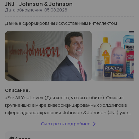
JNJ
-
Johnson & Johnson
Дата обновления:
05.08.2026
Данные сформированы искусственным интеллектом
Описание:
«For All You Love» (Для всего, что вы любите). Один из
крупнейших в мире диверсифицированных холдингов в
сфере здравоохранения. Johnson & Johnson (JNJ) уже
138 лет работает в отрасли Фармацевтика. Компания
Смотреть подробнее
занимается разработкой и производством
инновационных лекарственных препаратов (сегмент
Адрес