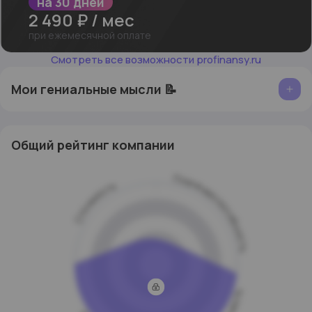
на 30 дней
2 490
₽ /
мес
при ежемесячной оплате
Готовые подборки
Лучших инструментов для
Смотреть все возможности profinansy.ru
инвестиций
Интерактивная статистика и аналитика
вашим
Мои гениальные мысли 📝
брокерским счетами инвестиционным портфелям
в разделе «Портфели»
Доступ к
Готовым стратегиям по облигациям и
акциям
в разделе «Календарь инвестора»
Общий рейтинг компании
Полный анализ фондового рынка
в разделе
«Обзор»
Технологичный удобный
поиск инвестиций
в
Платежеспособность
разделе «Поиск»
Стоимость
Аналитика по 12 677 акциям
Аналитика по 2 955 ETF
Аналитика по 130 000 + облигациям всего мира
Доступ в аналитике к инструментам 8-ми мировых
бирж из России, США, Китая и Европы
Быстрый подбор инвестиций по
фильтрам pro.finansy
- выбор только потенциально прибыльных компаний и
инструментов для инвестиций
Ведение личного и семейного
бюджет