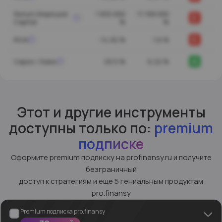
Return Employed
1 832 000
11 158 000
E
Capital
%
%
E
ROA
-14,92 %
1,6 %
A
Capex / Sales
29,5 %
6,22 %
Этот и другие инструменты
доступны только по:
premium
подписке
Оформите premium подписку на profinansy.ru и получите
безграничный
доступ к стратегиям и еще 5 гениальным продуктам
pro.finansy
Premium подписка pro.finansy