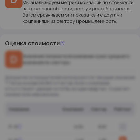
Мы анализируем метрики компании по стоимости,
платежеспособности, росту и рентабельности.
Затем сравниваем эти показатели с другими
компаниями из сектору Промышленность.
Оценка
стоимости
D
Значение показателя компании хуже среднего
значения по сектору
Для расчета показателей используются текущие значения
ТТМ на основе МСФО отчетов. Если у компании
отсутствуют данные хотя бы за один квартал, то расчет
показателя невозможен.
Название
Компания
Сектор
Рейтинг
-
P / E
-2,04
8,61