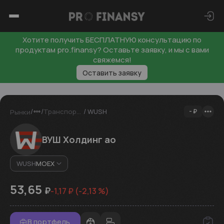
Хотите получить БЕСПЛАТНУЮ консультацию по
продуктам pro.finansy? Оставьте заявку, и мы с вами
свяжемся!
Оставить заявку
/
/
/
Транспортная инфраструктура
WUSH
-
₽
Рынки
ВУШ Холдинг ао
WUSH
MOEX
53,65
₽
-1,17
₽
(
-2,13
%)
В портфель