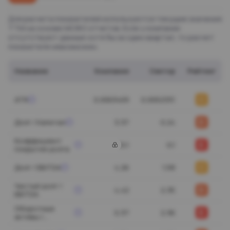
Для расчета показателей используются текущие значения
ТТМ на основе МСФО отчетов. Если у компании
отсутствуют данные хотя бы за один квартал, то расчет
показателя невозможен.
Название
Компания
Сектор
Рейтинг
C
ATR
0,0063409
0,0052331
D
Долг / Капитал
3,37
0,24
Коэффициент
E
10,1
0,1
покрытия долга
C
Долг / EBITDA
4,26
1,58
Чистый долг /
D
4,42
2,35
EBITDA
Оборотные
E
0,37
2,96
активы /
Долгосрочные