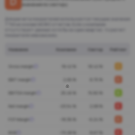
D
значения по сектору
Для расчета показателей используются текущие значения
ТТМ на основе МСФО отчетов. Если у компании
отсутствуют данные хотя бы за один квартал, то расчет
показателя невозможен.
Название
Компания
Сектор
Рейтинг
C
Gross margin
18,42 %
18,42 %
D
EBIT margin
2,06 %
8,75 %
B
EBITDA margin
25,46 %
15,82 %
E
Net margin
-23,54 %
2,08 %
D
FCF Margin
-18,36 %
-6,24 %
E
ROE
-73,28 %
8,67 %