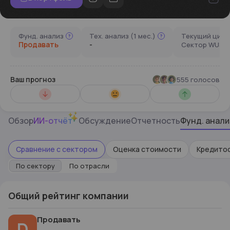
Фунд. анализ
Тех. анализ (1 мес.)
Текущий цикл
Продавать
-
Сектор WUSH
Ваш прогноз
555 голосов
Не знаю
Вырастет
Обзор
ИИ-отчёт
Обсуждение
Отчетность
Фунд. анали
Сравнение с сектором
Оценка стоимости
Кредито
По сектору
По отрасли
Общий рейтинг компании
Продавать
D