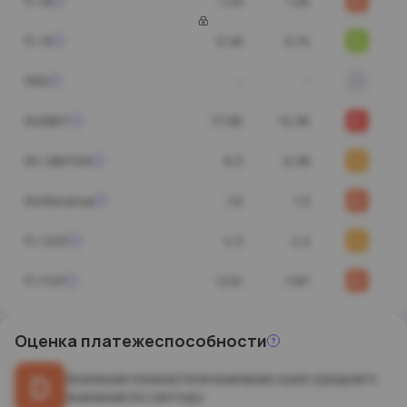
D
P / B
1,49
1,25
B
P / S
0,48
0,74
-
PEG
-
-
E
EV/EBIT
77,96
12,35
C
EV / EBITDA
6,3
6,38
D
EV/Revenue
1,6
1,3
C
P / OCF
4,3
4,2
D
P / FCF
-2,61
-1,87
Оценка
платежеспособности
D
Значение показателя компании хуже среднего
значения по сектору