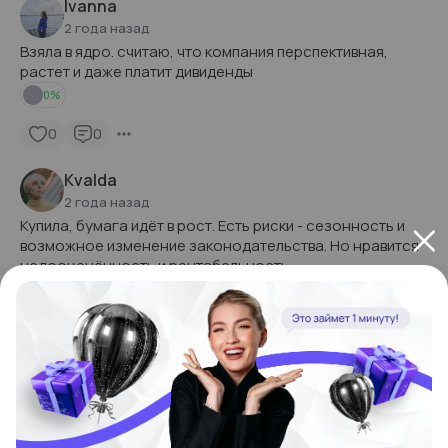
Ivanna
2 года назад
Взяла в ядро. считаю, что компания перспективная,
растет и даже платит дивиденды
0
%
0
0
Kvalda
2 года назад
Купила, бумага идёт в рост. Есть риски - сезонность и
возможное изменение законодательства. Но нравится
недооценённость и рентабельность
0
%
0
0