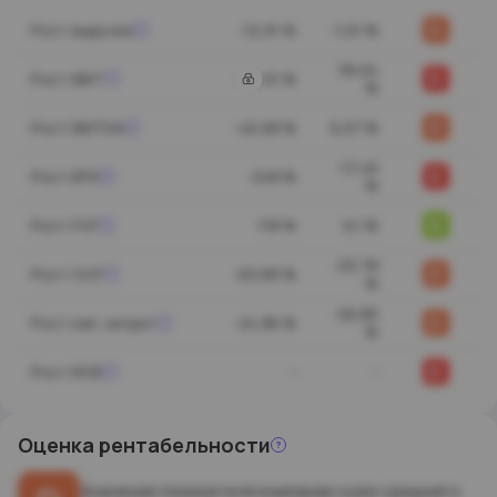
D
Рост выручки
-12,91 %
-1,01 %
39,04
E
Рост EBIT
-92,01 %
%
D
Рост EBITDA
-45,68 %
6,57 %
-17,45
E
Рост EPS
-248 %
%
B
Рост FCF
118 %
6,1 %
-23,78
D
Рост OCF
-63,89 %
%
-20,85
D
Рост кап. затрат
-24,86 %
%
E
Рост ROE
-
-
Оценка
рентабельности
Значение показателя компании хуже среднего